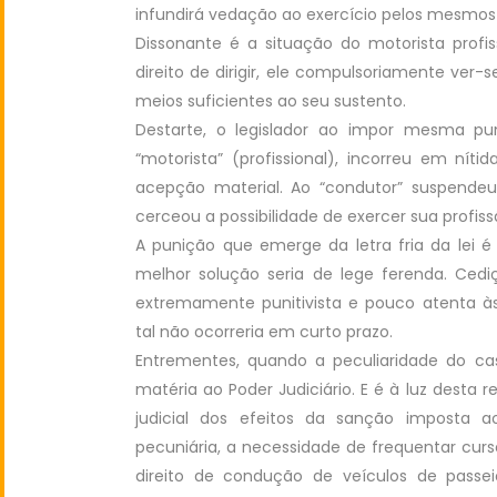
infundirá vedação ao exercício pelos mesmos d
Dissonante é a situação do motorista profi
direito de dirigir, ele compulsoriamente ver-
meios suficientes ao seu sustento.
Destarte, o legislador ao impor mesma pu
“motorista” (profissional), incorreu em ní
acepção material. Ao “condutor” suspendeu 
cerceou a possibilidade de exercer sua profiss
A punição que emerge da letra fria da lei é
melhor solução seria de lege ferenda. Ced
extremamente punitivista e pouco atenta às
tal não ocorreria em curto prazo.
Entrementes, quando a peculiaridade do ca
matéria ao Poder Judiciário. E é à luz desta
judicial dos efeitos da sanção imposta a
pecuniária, a necessidade de frequentar cur
direito de condução de veículos de passei