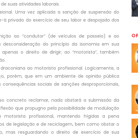
e suas atividades laborais.
ssional. Uma vez aplicada a sanção de suspensão do
se-á privado do exercício de seu labor e despojado dos
O
nição ao “condutor” (de veículos de passeio) e ao
tida desconsideração do princípio da isonomia em sua
apenas o direito de dirigir; ao “motorista”, também
ão.
 draconiana ao motorista profissional. Logicamente, a
iço, porém, que em um ambiente de opinião pública
 consequências sociais de sanções desproporcionais,
so concreto reclamar, nada obstará a submissão da
 reflexão que propugno pela possibilidade de modulação
o motorista profissional, mantendo hígidas a pena
sos de legislação e de reciclagem, bem como obstar o
o, mas resguardando o direito de exercício de sua