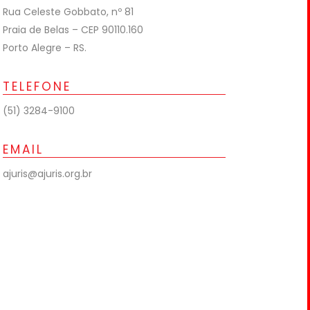
Rua Celeste Gobbato, nº 81
Praia de Belas – CEP 90110.160
Porto Alegre – RS.
TELEFONE
(51) 3284-9100
EMAIL
ajuris@ajuris.org.br