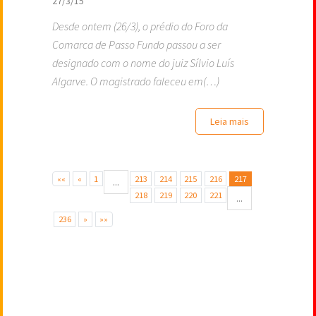
27/3/15
Desde ontem (26/3), o prédio do Foro da
Comarca de Passo Fundo passou a ser
designado com o nome do juiz Sílvio Luís
Algarve. O magistrado faleceu em(…)
Leia mais
««
«
1
213
214
215
216
217
...
218
219
220
221
...
236
»
»»