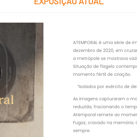
EXPOSIÇÃO ATUAL
ATEMPORAL é uma série de im
dezembro de 2020, em cruzam
a metrópole se mostrava vazi
Situação de flagelo contempo
momento fértil de criação.
“Isolados por exército de d
As imagens capturaram o mo
reduzida, fracionando o te
Atemporal remete ao moment
Fugaz, cravado na memória. O
sempre.