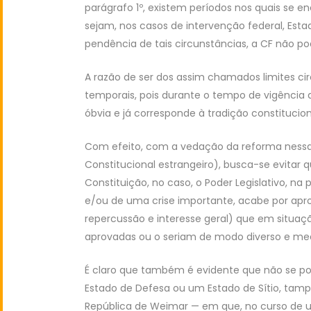
parágrafo 1º, existem períodos nos quais se 
sejam, nos casos de intervenção federal, Esta
pendência de tais circunstâncias, a CF não po
A razão de ser dos assim chamados limites c
temporais, pois durante o tempo de vigência d
óbvia e já corresponde à tradição constituciona
Com efeito, com a vedação da reforma nessas 
Constitucional estrangeiro), busca-se evitar
Constituição, no caso, o Poder Legislativo, na 
e/ou de uma crise importante, acabe por apr
repercussão e interesse geral) que em situa
aprovadas ou o seriam de modo diverso e medi
É claro que também é evidente que não se p
Estado de Defesa ou um Estado de Sítio, tam
República de Weimar — em que, no curso de u