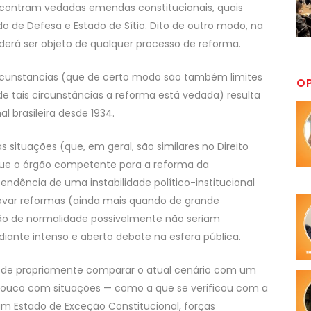
encontram vedadas emendas constitucionais, quais
do de Defesa e Estado de Sítio. Dito de outro modo, na
derá ser objeto de qualquer processo de reforma.
ircunstancias (que de certo modo são também limites
O
e tais circunstâncias a reforma está vedada) resulta
l brasileira desde 1934.
situações (que, em geral, são similares no Direito
 que o órgão competente para a reforma da
pendência de uma instabilidade político-institucional
ovar reformas (ainda mais quando de grande
ção de normalidade possivelmente não seriam
ante intenso e aberto debate na esfera pública.
ode propriamente comparar o atual cenário com um
pouco com situações — como a que se verificou com a
m Estado de Exceção Constitucional, forças