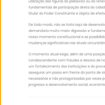
utilização das figuras do plebiscito ou do refer
fundamentais de participação direta do cidad
titular do Poder Constituinte e objeto de efet
De todo modo, não se trata aqui de desenvolv
demandaria muito maior digressão e fundamen
nosso momento constitucional e as possibilidad
mudanças significativas nas atuais circunstân
O momento atual exige, além de uma posição
condescendente com fraudes e desvios de natu
um fortalecimento das instituições e do proc
assegurar um passo em frente do ponto de vis
necessárias e não protagonizadas por vezes p
progresso e desenvolvimento social, econômi