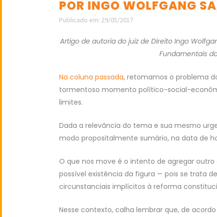
POR INGO WOLFGANG SA
Publicado em: 29/05/2017
Artigo de autoria do juiz de Direito Ingo Wolfg
Fundamentais da 
Na coluna passada
, retomamos o problema dos
tormentoso momento político-social-econômic
limites.
Dada a relevância do tema e sua mesmo urge
modo propositalmente sumário, na data de ho
O que nos move é o intento de agregar outr
possível existência da figura — pois se trata 
circunstanciais implícitos à reforma constituci
Nesse contexto, calha lembrar que, de acordo 