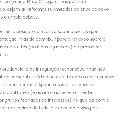
endo (artigo 14 da CF), garantias políticas
ão, sejam as reformas submetidas ao crivo do povo,
ivo e amplo debate.
er uma posição conclusiva sobre o ponto, que
tação, mas de contribuir para a reflexão sobre o
es e limites (políticos e jurídicos) de promover
cias.
 prudencial e de integração responsável mas não
reza moral e jurídica no que diz com a coisa pública,
esso democrático. Apenas assim será possível
ta qualitativo (e as reformas efetivamente
or grupos fechados de interesses) no que diz com o
co, mas, acima de tudo, humano no nosso país