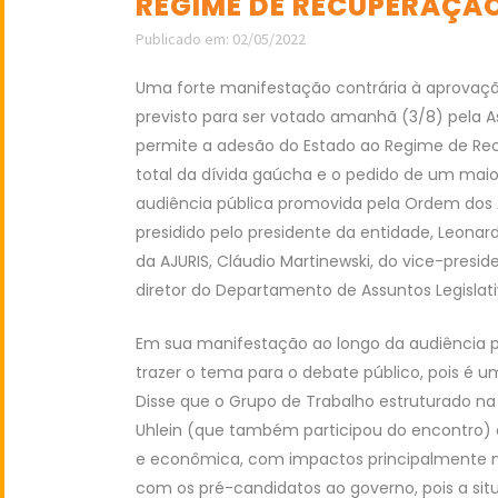
REGIME DE RECUPERAÇÃO
Publicado em: 02/05/2022
Uma forte manifestação contrária à aprovaç
previsto para ser votado amanhã (3/8) pela A
permite a adesão do Estado ao Regime de Recu
total da dívida gaúcha e o pedido de um mai
audiência pública promovida pela Ordem dos A
presidido pelo presidente da entidade, Leona
da AJURIS, Cláudio Martinewski, do vice-preside
diretor do Departamento de Assuntos Legislati
Em sua manifestação ao longo da audiência p
trazer o tema para o debate público, pois é 
Disse que o Grupo de Trabalho estruturado n
Uhlein (que também participou do encontro) c
e econômica, com impactos principalmente na 
com os pré-candidatos ao governo, pois a sit