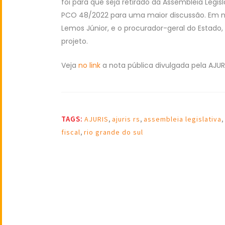
foi para que seja retirado da Assembleia Legi
PCO 48/2022 para uma maior discussão. Em nom
Lemos Júnior, e o procurador-geral do Estad
projeto.
Veja
no link
a nota pública divulgada pela AJURI
TAGS:
AJURIS
,
ajuris rs
,
assembleia legislativa
,
fiscal
,
rio grande do sul