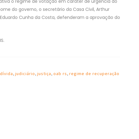
slativa o regime de votação em caráter de urgência do
e do governo, o secretário da Casa Civil, Arthur
o, Eduardo Cunha da Costa, defenderam a aprovação do
S.
dívida
,
judiciário
,
justiça
,
oab rs
,
regime de recuperação