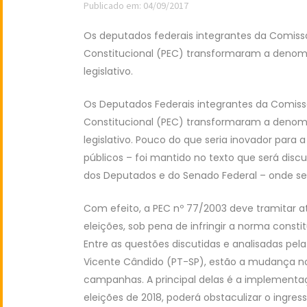
Publicado em: 04/09/2017
Os deputados federais integrantes da Comis
Constitucional (PEC) transformaram a denom
legislativo.
Os Deputados Federais integrantes da Comis
Constitucional (PEC) transformaram a denom
legislativo. Pouco do que seria inovador par
públicos – foi mantido no texto que será dis
dos Deputados e do Senado Federal – onde ser
Com efeito, a PEC nº 77/2003 deve tramitar a
eleições, sob pena de infringir a norma consti
Entre as questões discutidas e analisadas pe
Vicente Cândido (PT-SP), estão a mudança no
campanhas. A principal delas é a implementaçã
eleições de 2018, poderá obstaculizar o ingress