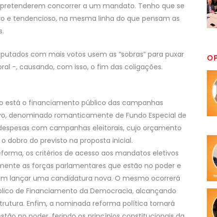
ue pretenderem concorrer a um mandato. Tenho que se
tivo e tendencioso, na mesma linha do que pensam as
s.
deputados com mais votos usem as “sobras” para puxar
O
oral -, causando, com isso, o fim das coligações.
o está o financiamento público das campanhas
sivo, denominado romanticamente de Fundo Especial de
despesas com campanhas eleitorais, cujo orçamento
o dobro do previsto na proposta inicial.
forma, os critérios de acesso aos mandatos eletivos
mente as forças parlamentares que estão no poder e
erem lançar uma candidatura nova. O mesmo ocorrerá
 Público de Financiamento da Democracia, alcançando
rutura. Enfim, a nominada reforma política tornará
ão no poder, ferindo os princípios constitucionais da