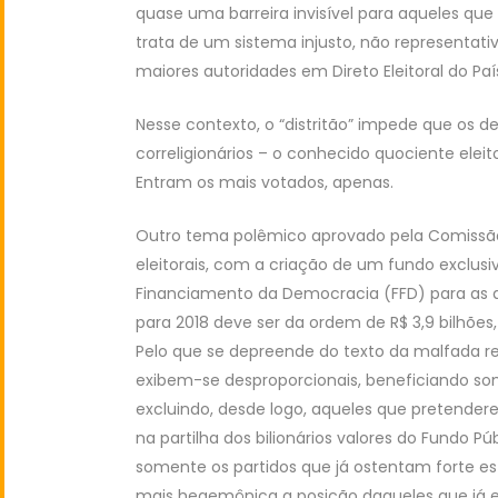
quase uma barreira invisível para aqueles q
trata de um sistema injusto, não representa
maiores autoridades em Direto Eleitoral do Paí
Nesse contexto, o “distritão” impede que os 
correligionários – o conhecido quociente eleit
Entram os mais votados, apenas.
Outro tema polêmico aprovado pela Comissã
eleitorais, com a criação de um fundo exclu
Financiamento da Democracia (FFD) para as 
para 2018 deve ser da ordem de R$ 3,9 bilhões, 
Pelo que se depreende do texto da malfada re
exibem-se desproporcionais, beneficiando so
excluindo, desde logo, aqueles que pretend
na partilha dos bilionários valores do Fundo
somente os partidos que já ostentam forte est
mais hegemônica a posição daqueles que já est