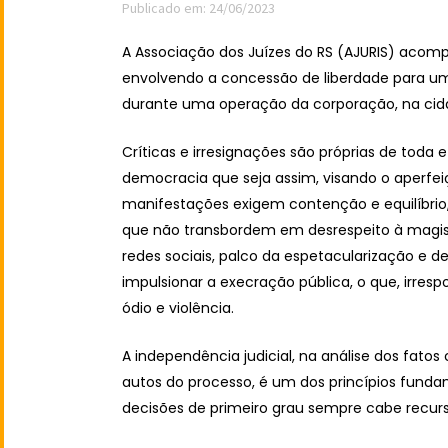
Publicado em: 24/06/2023
A Associação dos Juízes do RS (AJURIS) acom
envolvendo a concessão de liberdade para um 
durante uma operação da corporação, na cid
Críticas e irresignações são próprias de toda 
democracia que seja assim, visando o aperfe
manifestações exigem contenção e equilíbrio
que não transbordem em desrespeito à magist
redes sociais, palco da espetacularização e 
impulsionar a execração pública, o que, irres
ódio e violência.
A independência judicial, na análise dos fato
autos do processo, é um dos princípios funda
decisões de primeiro grau sempre cabe recurso