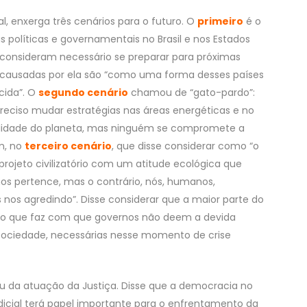
al, enxerga três cenários para o futuro. O
primeiro
é o
políticas e governamentais no Brasil e nos Estados
 consideram necessário se preparar para próximas
 causadas por ela são “como uma forma desses países
cida”. O
segundo cenário
chamou de “gato-pardo”:
eciso mudar estratégias nas áreas energéticas e no
ilidade do planeta, mas ninguém se compromete a
m, no
terceiro cenário
, que disse considerar como “o
rojeto civilizatório com um atitude ecológica que
os pertence, mas o contrário, nós, humanos,
nos agredindo”. Disse considerar que a maior parte do
, o que faz com que governos não deem a devida
 sociedade, necessárias nesse momento de crise
ou da atuação da Justiça. Disse que a democracia no
judicial terá papel importante para o enfrentamento da