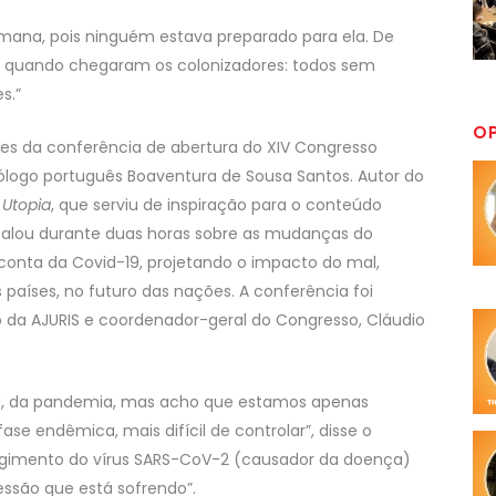
umana, pois ninguém estava preparado para ela. De
 quando chegaram os colonizadores: todos sem
s.”
O
s da conferência de abertura do XIV Congresso
iólogo português Boaventura de Sousa Santos. Autor do
Utopia
, que serviu de inspiração para o conteúdo
s falou durante duas horas sobre as mudanças do
onta da Covid-19, projetando o impacto do mal,
países, no futuro das nações. A conferência foi
o da AJURIS e coordenador-geral do Congresso, Cláudio
a, da pandemia, mas acho que estamos apenas
se endêmica, mais difícil de controlar”, disse o
rgimento do vírus SARS-CoV-2 (causador da doença)
ssão que está sofrendo”.