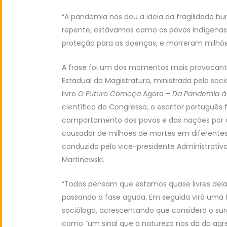
“A pandemia nos deu a ideia da fragilidade h
repente, estávamos como os povos indígenas
proteção para as doenças, e morreram milhõe
A frase foi um dos momentos mais provocante
Estadual da Magistratura, ministrada pelo soc
livro
O Futuro Começa
Agora –
Da Pandemia à 
científico do Congresso, o escritor portuguê
comportamento dos povos e das nações por c
causador de milhões de mortes em diferentes 
conduzida pelo vice-presidente Administrativ
Martinewski.
“Todos pensam que estamos quase livres del
passando a fase aguda. Em seguida virá uma fa
sociólogo, acrescentando que considera o su
como “um sinal que a natureza nos dá da agre