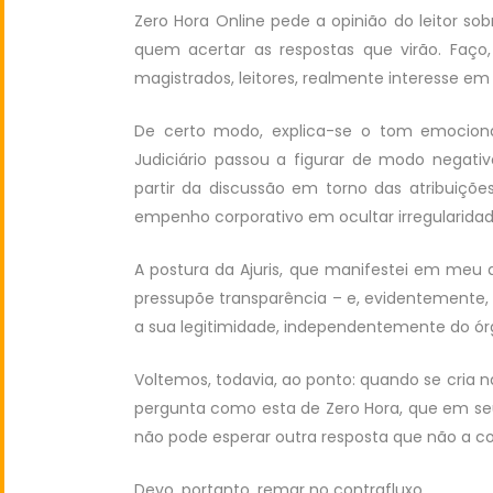
Zero Hora Online pede a opinião do leitor so
quem acertar as respostas que virão. Faço,
magistrados, leitores, realmente interesse e
De certo modo, explica-se o tom emocion
Judiciário passou a figurar de modo negativ
partir da discussão em torno das atribuiçõe
empenho corporativo em ocultar irregularidad
A postura da Ajuris, que manifestei em meu
pressupõe transparência – e, evidentemente, a
a sua legitimidade, independentemente do órgã
Voltemos, todavia, ao ponto: quando se cri
pergunta como esta de Zero Hora, que em seu 
não pode esperar outra resposta que não a 
Devo, portanto, remar no contrafluxo.