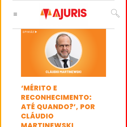
‘MÉRITO E
RECONHECIMENTO:
ATÉ QUANDO?’, POR
CLÁUDIO
MARTINEWSKI