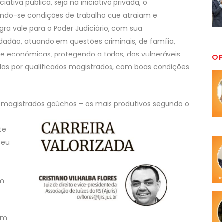
iativa pública, seja na iniciativa privada, o
ando-se condições de trabalho que atraiam e
ra vale para o Poder Judiciário, com sua
idadão, atuando em questões criminais, de família,
s e econômicas, protegendo a todos, dos vulneráveis
O
as por qualificados magistrados, com boas condições
 magistrados gaúchos – os mais produtivos segundo o
te
seu
em
 em