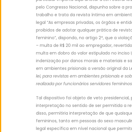
pelo Congresso Nacional, dispunha sobre a proi
trabalho e trata da revista íntima em ambientes
legal “As empresas privadas, os órgãos e entid
proibidos de adotar qualquer prática de revist
feminino”, dispondo, no artigo 2º, que a viola
– multa de R$ 20 mil ao empregador, revertidos
multa em dobro do valor estipulado no inciso
indenização por danos morais e materiais e s
em ambientes prisionais a versão original da Lei
lei, para revistas em ambientes prisionais e so
realizada por funcionários servidores femininos
Tal dispositivo foi objeto de veto presidencial, 
interpretação no sentido de ser permitida a re
disso, permitiria interpretação de que quaisqu
femininos, tanto em pessoas do sexo masculino
legal específica em nível nacional que permi