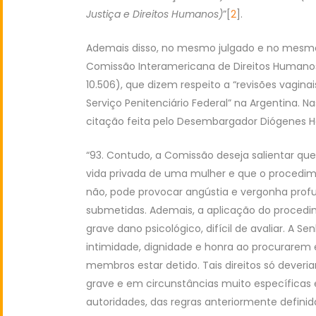
Justiça e Direitos Humanos)
”[
2
].
Ademais disso, no mesmo julgado e no mesmo
Comissão Interamericana de Direitos Humano
10.506), que dizem respeito a “revisões vagina
Serviço Penitenciário Federal” na Argentina.
citação feita pelo Desembargador Diógenes H
“93. Contudo, a Comissão deseja salientar qu
vida privada de uma mulher e que o procedime
não, pode provocar angústia e vergonha pro
submetidas. Ademais, a aplicação do proced
grave dano psicológico, difícil de avaliar. A Se
intimidade, dignidade e honra ao procurarem e
membros estar detido. Tais direitos só deveri
grave e em circunstâncias muito específicas 
autoridades, das regras anteriormente definida