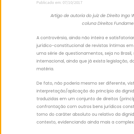
Publicado em: 07/10/2017
Artigo de autoria do juiz de Direito Ing
coluna Direitos Fundamen
A controvérsia, ainda não inteira e satisfato
jurídico-constitucional de revistas íntimas em
uma série de questionamentos, seja no Brasil,
internacional, ainda que já exista legislação, 
matéria.
De fato, não poderia mesmo ser diferente, v
interpretação/aplicação do princípio da dign
traduzidas em um conjunto de direitos (princ
confrontação com outros bens jurídicos cons
torno do caráter absoluto ou relativo da dig
contexto, evidenciando ainda mais a complexi