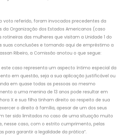
 voto referido, foram invocados precedentes da
s da Organização dos Estados Americanos (caso
is rotineiras das mulheres que visitam a Unidade 1 do
 Nas suas conclusões e tomando aqui de empréstimo a
assan Ribeiro, a Comissão anotou o que segue:
e este caso representa um aspecto íntimo especial da
nto em questão, seja a sua aplicação justificável ou
funda em quase todas as pessoas ao mesmo
imento a uma menina de 13 anos pode resultar em
nhora X e sua filha tinham direito ao respeito de sua
xercer o direito à família, apesar de um dos seus
am ter sido limitados no caso de uma situação muito
e, nesse caso, com o estrito cumprimento, pelas
s para garantir a legalidade da prática”.