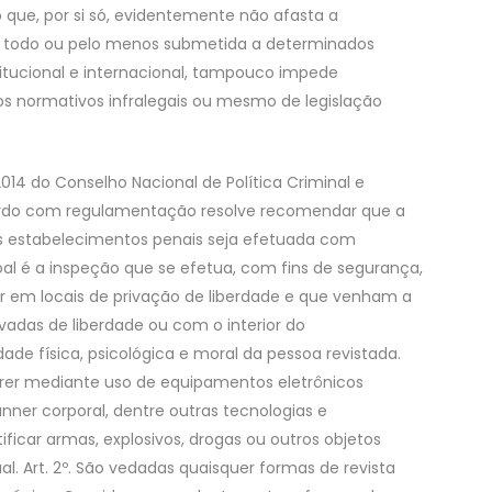
o que, por si só, evidentemente não afasta a
 no todo ou pelo menos submetida a determinados
itucional e internacional, tampouco impede
s normativos infralegais ou mesmo de legislação
014 do Conselho Nacional de Política Criminal e
 acordo com regulamentação resolve recomendar que a
os estabelecimentos penais seja efetuada com
ssoal é a inspeção que se efetua, com fins de segurança,
 em locais de privação de liberdade e que venham a
ivadas de liberdade ou com o interior do
ade física, psicológica e moral da pessoa revistada.
orrer mediante uso de equipamentos eletrônicos
anner corporal, dentre outras tecnologias e
icar armas, explosivos, drogas ou outros objetos
l. Art. 2º. São vedadas quaisquer formas de revista