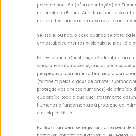
parte de decisão (e/ou orientação) de Tribunal
determinado Estado Constitucional, pelo fato 
dos direitos fundamentais, se revela mais ad
Se isso é, ou não, o caso quando se trata da le
em estabelecimentos prisionais no Brasil é o 
Note-se que a Constituição Federal, como é o 
vinculativo internacional, não dispõe especif
perspectiva o parâmetro tem sido a compreens
(também pelos órgãos de caráter supranacion
proteção dos direitos humanos) do princípio 
que proíbe todo e qualquer tratamento desu
humanos e fundamentais à proteção da intimid
a qualquer título.
No Brasil também se registram uma séria de
particular importa aqui anotar a Lei Federal 13.