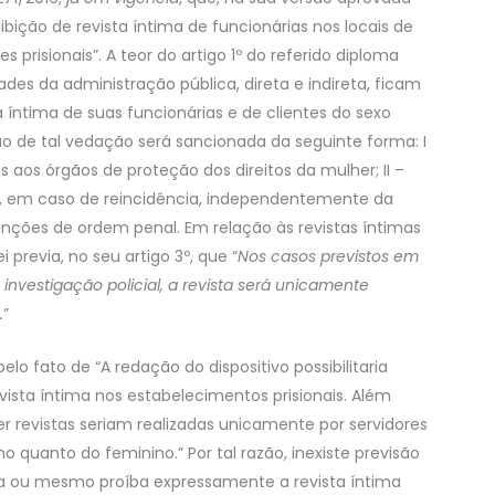
bição de revista íntima de funcionárias nos locais de
 prisionais”. A teor do artigo 1º do referido diploma
ades da administração pública, direta e indireta, ficam
a íntima de suas funcionárias e de clientes do sexo
ção de tal vedação será sancionada da seguinte forma: I
 aos órgãos de proteção dos direitos da mulher; II –
 I, em caso de reincidência, independentemente da
anções de ordem penal. Em relação às revistas íntimas
 previa, no seu artigo 3º, que “
Nos casos previstos em
b investigação policial, a revista será unicamente
.
”
pelo fato de “A redação do dispositivo possibilitaria
vista íntima nos estabelecimentos prisionais. Além
er revistas seriam realizadas unicamente por servidores
 quanto do feminino.” Por tal razão, inexiste previsão
ta ou mesmo proíba expressamente a revista íntima