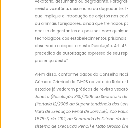
vexatória, desumana ou degradante. Parágraf
revista vexatória, desumana ou degradante: I 
que implique a introdução de objetos nas cavid
ou animais farejadores, ainda que treinados pa
acesso de gestantes ou pessoas com qualquer l
tecnológicos aos estabelecimentos prisionais 
observado o disposto nesta Resolução. Art. 4º
precedida de autorização expressa de seu rep
presença deste”.
Além disso, conforme dados do Conselho Naci
Câmara Criminal do TJ-RS no voto do Relator
estados já vedaram práticas de revista vexató
Janeiro (Resolução 330/2009 da Secretaria de 
(Portaria 12/2008 da Superintendência dos Servi
Vara de Execução Penal de Joinville), São Paulo 
1.575-S, de 2012, da Secretaria de Estado da J
sistema de Execução Penal) e Mato Grosso (In