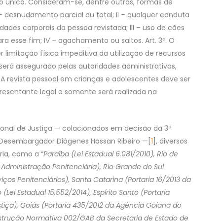
o único. Consideram-se, dentre outras, formas de
– desnudamento parcial ou total; II – qualquer conduta
ades corporais da pessoa revistada; III – uso de cães
ra esse fim; IV – agachamento ou saltos. Art. 3º. O
imitação física impeditiva da utilização de recursos
será assegurado pelas autoridades administrativas,
. A revista pessoal em crianças e adolescentes deve ser
resentante legal e somente será realizada na
onal de Justiça — colacionados em decisão da 3ª
 Desembargador Diógenes Hassan Ribeiro —[
1
], diversos
ria, como a “
Paraíba (Lei Estadual 6.081/2010), Rio de
Administração Penitenciária), Rio Grande do Sul
ços Penitenciários), Santa Catarina (Portaria 16/2013 da
(Lei Estadual 15.552/2014), Espírito Santo (Portaria
ustiça), Goiás (Portaria 435/2012 da Agência Goiana do
strução Normativa 002/GAB da Secretaria de Estado de