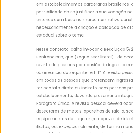
em estabelecimentos carcerários brasileiros, 
possibilidade de se justificar a sua vedação
critérios com base no marco normativo const
necessariamente a criação e aplicação de ato
estadual sobre o tema.
Nesse contexto, calha invocar a Resolução 5/2
Penitenciária, que (segue teor literal), “de
revista de pessoas por ocasião do ingresso n
observância do seguinte: Art. 1º. A revista pe
em todas as pessoas que pretendem ingressar
ter contato direto ou indireto com pessoas pr
estabelecimento, devendo preservar a integrid
Parágrafo único. A revista pessoal deverá oc
detectores de metais, aparelhos de raio-x, sc
equipamentos de segurança capazes de identif
ilícitos, ou, excepcionalmente, de forma manua