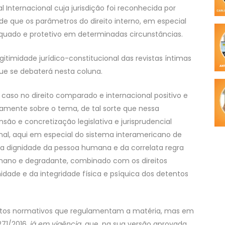
 Internacional cuja jurisdição foi reconhecida por
de que os parâmetros do direito interno, em especial
equado e protetivo em determinadas circunstâncias.
gitimidade jurídico-constitucional das revistas íntimas
que se debaterá nesta coluna.
caso no direito comparado e internacional positivo e
icamente sobre o tema, de tal sorte que nessa
ão e concretização legislativa e jurisprudencial
al, aqui em especial do sistema interamericano de
da dignidade da pessoa humana e da correlata regra
mano e degradante, combinado com os direitos
ade e da integridade física e psíquica dos detentos
 atos normativos que regulamentam a matéria, mas em
271/2016,
já em vigência
, que, na sua versão aprovada