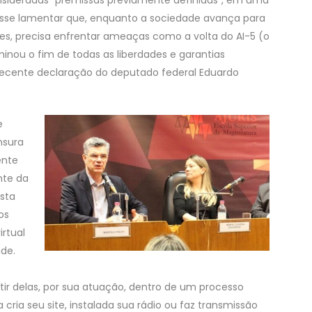
, disse lamentar que, enquanto a sociedade avança para
des, precisa enfrentar ameaças como a volta do AI-5 (o
minou o fim de todas as liberdades e garantias
 recente declaração do deputado federal Eduardo
e
nsura
ente
ente da
ista
os
rtual
ade.
artir delas, por sua atuação, dentro de um processo
 cria seu site, instalada sua rádio ou faz transmissão