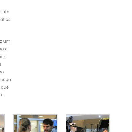
elato
afios
ez um
sa e
mum
e nossos processos, mas todos aqui trabalham no
 cada ação nossa. O que deve nos preocupar são os
irmou.