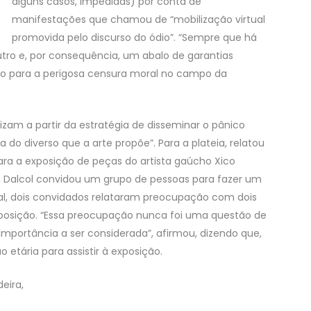
alguns casos, impedidas) por conta de
manifestações que chamou de “mobilização virtual
promovida pelo discurso do ódio”. “Sempre que há
outro e, por consequência, um abalo de garantias
aço para a perigosa censura moral no campo da
izam a partir da estratégia de disseminar o pânico
do diverso que a arte propõe”. Para a plateia, relatou
ra a exposição de peças do artista gaúcho Xico
co, Dalcol convidou um grupo de pessoas para fazer um
inal, dois convidados relataram preocupação com dois
posição. “Essa preocupação nunca foi uma questão de
portância a ser considerada”, afirmou, dizendo que,
 etária para assistir à exposição.
deira,