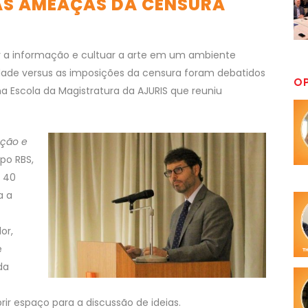
 AS AMEAÇAS DA CENSURA
ar a informação e cultuar a arte em um ambiente
rdade versus as imposições da censura foram debatidos
O
na Escola da Magistratura da AJURIS que reuniu
ação e
po RBS,
a 40
a a
or,
e
da
rir espaço para a discussão de ideias.