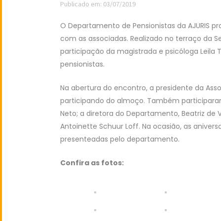
Publicado em: 03/07/2019
O Departamento de Pensionistas da AJURIS pr
com as associadas. Realizado no terraço da S
participação da magistrada e psicóloga Leil
pensionistas.
Na abertura do encontro, a presidente da Assoc
participando do almoço. Também participaram:
Neto; a diretora do Departamento, Beatriz de 
Antoinette Schuur Loff. Na ocasião, as aniver
presenteadas pelo departamento.
Confira as fotos: