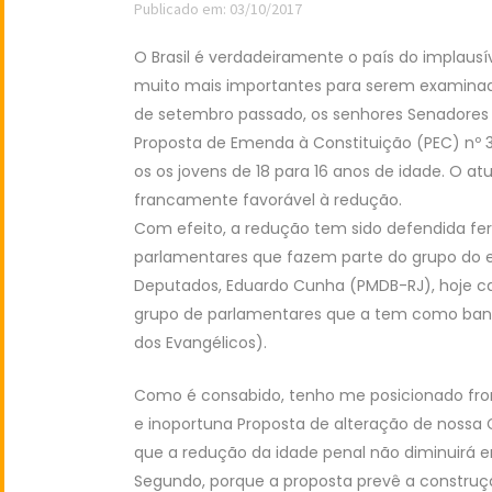
Publicado em: 03/10/2017
O Brasil é verdadeiramente o país do implau
muito mais importantes para serem examinado
de setembro passado, os senhores Senadores
Proposta de Emenda à Constituição (PEC) nº 3
os os jovens de 18 para 16 anos de idade. O at
francamente favorável à redução.
Com efeito, a redução tem sido defendida f
parlamentares que fazem parte do grupo do 
Deputados, Eduardo Cunha (PMDB-RJ), hoje ca
grupo de parlamentares que a tem como ban
dos Evangélicos).
Como é consabido, tenho me posicionado front
e inoportuna Proposta de alteração de nossa Co
que a redução da idade penal não diminuirá e
Segundo, porque a proposta prevê a construç