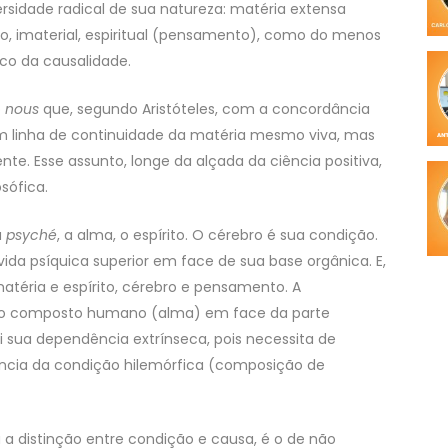
rsidade radical de sua natureza: matéria extensa
so, imaterial, espiritual (pensamento), como do menos
ico da causalidade.
o
nous
que, segundo Aristóteles, com a concordância
 em linha de continuidade da matéria mesmo viva, mas
te. Esse assunto, longe da alçada da ciência positiva,
sófica.
a
psyché
, a alma, o espírito. O cérebro é sua condição.
vida psíquica superior em face de sua base orgânica. E,
matéria e espírito, cérebro e pensamento. A
l do composto humano (alma) em face da parte
i sua dependência extrínseca, pois necessita de
ncia da condição hilemórfica (composição de
 a distinção entre condição e causa, é o de não