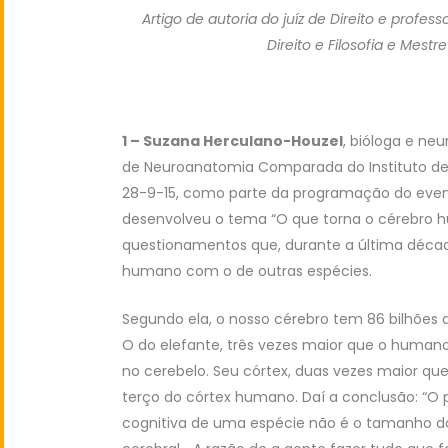
Artigo de autoria do juíz de Direito e profes
Direito e Filosofia e Mest
1 – Suzana Herculano-Houzel
, bióloga e neu
de Neuroanatomia Comparada do Instituto de 
28-9-15, como parte da programação do eve
desenvolveu o tema “O que torna o cérebro 
questionamentos que, durante a última décad
humano com o de outras espécies.
Segundo ela, o nosso cérebro tem 86 bilhões de
O do elefante, três vezes maior que o humano
no cerebelo. Seu córtex, duas vezes maior q
terço do córtex humano. Daí a conclusão: “O
cognitiva de uma espécie não é o tamanho d