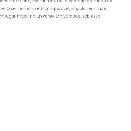
 saber mais alto, metafísico. Daí a verdade profunda da
ne
! O ser humano é incomparável, singular em face
m lugar ímpar no universo. Em verdade, sob esse