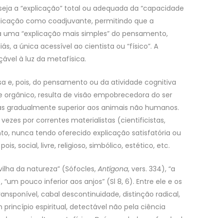
seja a “explicação” total ou adequada da “capacidade
licação como coadjuvante, permitindo que a
ta uma “explicação mais simples” do pensamento,
, a única acessível ao cientista ou “físico”. A
vel à luz da metafísica.
a e, pois, do pensamento ou da atividade cognitiva
e orgânico, resulta de visão empobrecedora do ser
as gradualmente superior aos animais não humanos.
vezes por correntes materialistas (cientificistas,
nto, nunca tendo oferecido explicação satisfatória ou
, social, livre, religioso, simbólico, estético, etc.
ilha da natureza” (Sófocles,
Antígona
, vers. 334), “a
), “um pouco inferior aos anjos” (Sl 8, 6). Entre ele e os
nsponível, cabal descontinuidade, distinção radical,
rincípio espiritual, detectável não pela ciência