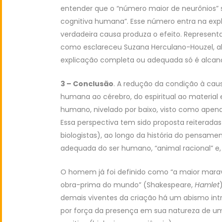
entender que o “número maior de neurônios” 
cognitiva humana”. Esse número entra na exp
verdadeira causa produza o efeito. Represen
como esclareceu Suzana Herculano-Houzel, aliás
explicação completa ou adequada só é alcançá
3 – Conclusão
. A redução da condição à caus
humana ao cérebro, do espiritual ao material 
humano, nivelado por baixo, visto como apen
Essa perspectiva tem sido proposta reiteradas 
biologistas), ao longo da história do pensame
adequada do ser humano, “animal racional” e, pois
O homem já foi definido como “a maior marav
obra-prima do mundo” (Shakespeare,
Hamlet
demais viventes da criação há um abismo intra
por força da presença em sua natureza de um p