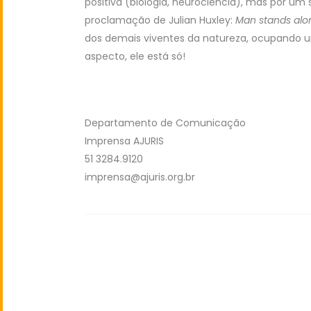
positiva (biologia, neurociência), mas por um
proclamação de Julian Huxley:
Man stands alo
dos demais viventes da natureza, ocupando u
aspecto, ele está só!
Departamento de Comunicação
Imprensa AJURIS
51 3284.9120
imprensa@ajuris.org.br