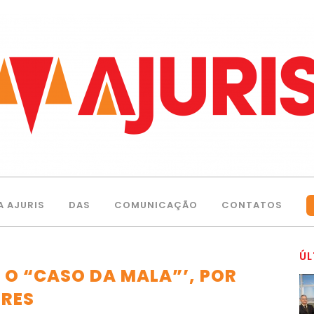
A AJURIS
DAS
COMUNICAÇÃO
CONTATOS
ÚL
 O “CASO DA MALA”’, POR
ORES