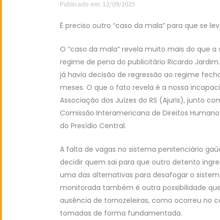
Publicado em: 12/09/2025
É preciso outro “caso da mala” para que se lev
O “caso da mala” revela muito mais do que a 
regime de pena do publicitário Ricardo Jardim.
já havia decisão de regressão ao regime fec
meses. O que o fato revela é a nossa incapa
Associação dos Juízes do RS (Ajuris), junto 
Comissão Interamericana de Direitos Humanos
do Presídio Central.
A falta de vagas no sistema penitenciário gaúc
decidir quem sai para que outro detento ingr
uma das alternativas para desafogar o siste
monitorada também é outra possibilidade que,
ausência de tornozeleiras, como ocorreu no c
tomadas de forma fundamentada.