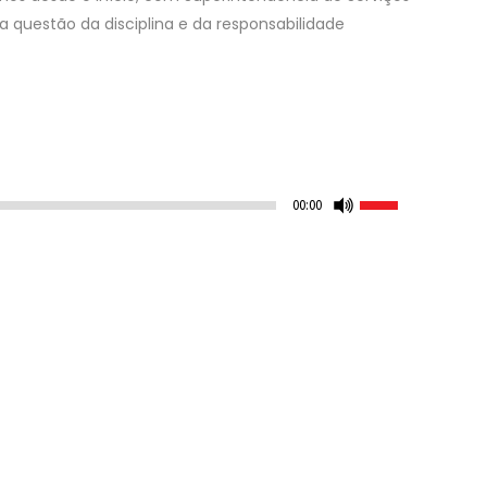
a questão da disciplina e da responsabilidade
Use
00:00
as
setas
para
cima
ou
para
baixo
para
aumentar
ou