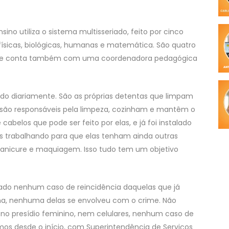
ino utiliza o sistema multisseriado, feito por cinco
físicas, biológicas, humanas e matemática. São quatro
, que conta também com uma coordenadora pedagógica
ado diariamente. São as próprias detentas que limpam
as são responsáveis pela limpeza, cozinham e mantêm o
belos que pode ser feito por elas, e já foi instalado
 trabalhando para que elas tenham ainda outras
 manicure e maquiagem. Isso tudo tem um objetivo
ado nenhum caso de reincidência daquelas que já
ena, nenhuma delas se envolveu com o crime. Não
no presídio feminino, nem celulares, nenhum caso de
mos desde o início, com Superintendência de Serviços