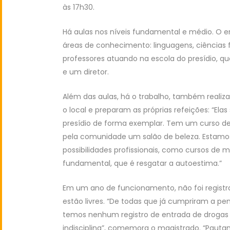
às 17h30.
Há aulas nos níveis fundamental e médio. O ens
áreas de conhecimento: linguagens, ciências 
professores atuando na escola do presídio
e um diretor.
Além das aulas, há o trabalho, também realiz
o local e preparam as próprias refeições: “El
presídio de forma exemplar. Tem um curso de ca
pela comunidade um salão de beleza. Estamos
possibilidades profissionais, como cursos de
fundamental, que é resgatar a autoestima.”
Em um ano de funcionamento, não foi registr
estão livres. “De todas que já cumpriram a p
temos nenhum registro de entrada de drogas 
indisciplina”, comemora o magistrado. “Pauta