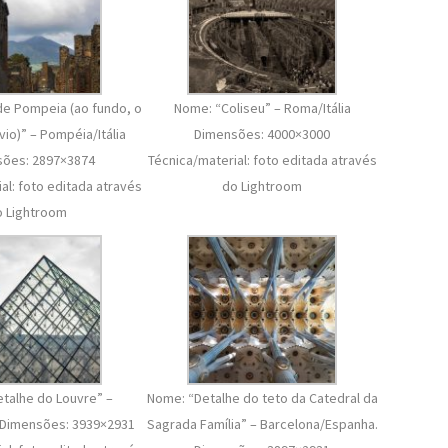
de Pompeia (ao fundo, o
Nome: “Coliseu” – Roma/Itália
vio)” – Pompéia/Itália
Dimensões: 4000×3000
ões: 2897×3874
Técnica/material: foto editada através
al: foto editada através
do Lightroom
o Lightroom
talhe do Louvre” –
Nome: “Detalhe do teto da Catedral da
. Dimensões: 3939×2931
Sagrada Família” – Barcelona/Espanha.