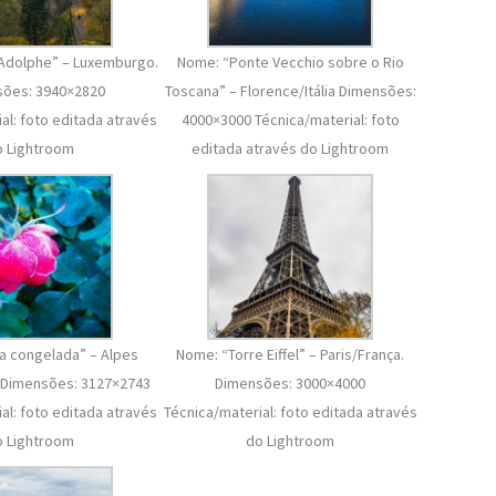
Adolphe” – Luxemburgo.
Nome: “Ponte Vecchio sobre o Rio
ões: 3940×2820
Toscana” – Florence/Itália Dimensões:
al: foto editada através
4000×3000 Técnica/material: foto
o Lightroom
editada através do Lightroom
a congelada” – Alpes
Nome: “Torre Eiffel” – Paris/França.
. Dimensões: 3127×2743
Dimensões: 3000×4000
al: foto editada através
Técnica/material: foto editada através
o Lightroom
do Lightroom