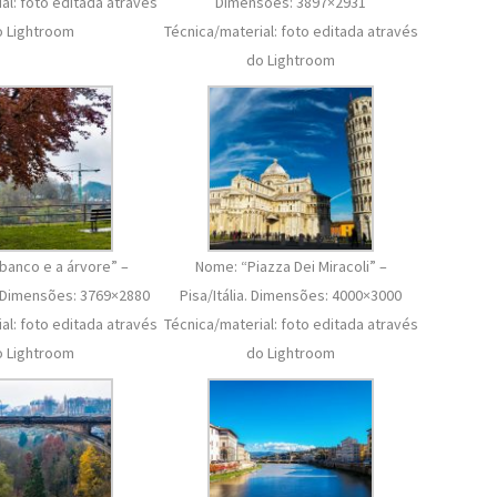
al: foto editada através
Dimensões: 3897×2931
o Lightroom
Técnica/material: foto editada através
do Lightroom
banco e a árvore” –
Nome: “Piazza Dei Miracoli” –
 Dimensões: 3769×2880
Pisa/Itália. Dimensões: 4000×3000
al: foto editada através
Técnica/material: foto editada através
o Lightroom
do Lightroom