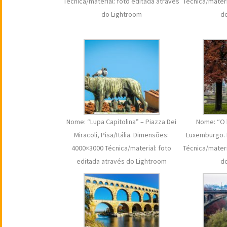
Técnica/material: foto editada através
Técnica/materi
do Lightroom
d
Nome: “Lupa Capitolina” – Piazza Dei
Nome: “O 
Miracoli, Pisa/Itália. Dimensões:
Luxemburgo.
4000×3000 Técnica/material: foto
Técnica/materi
editada através do Lightroom
d