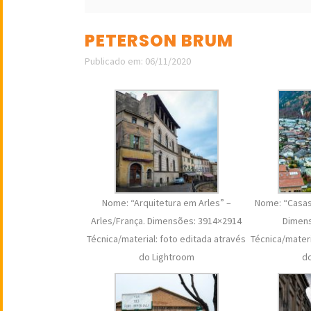
PETERSON BRUM
Publicado em: 06/11/2020
Nome: “Arquitetura em Arles” –
Nome: “Casas”
Arles/França. Dimensões: 3914×2914
Dimens
Técnica/material: foto editada através
Técnica/materi
do Lightroom
d