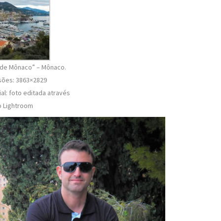
 de Mônaco” – Mônaco.
ões: 3863×2829
al: foto editada através
o Lightroom