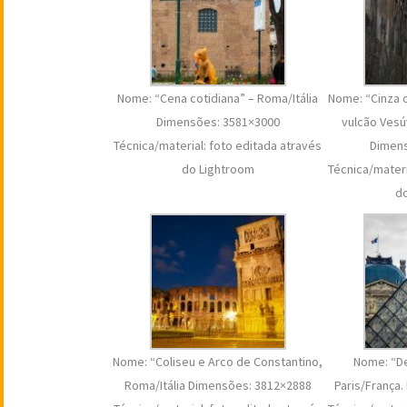
Nome: “Cena cotidiana” – Roma/Itália
Nome: “Cinza 
Dimensões: 3581×3000
vulcão Vesú
Técnica/material: foto editada através
Dimens
do Lightroom
Técnica/materi
d
Nome: “Coliseu e Arco de Constantino,
Nome: “De
Roma/Itália Dimensões: 3812×2888
Paris/França