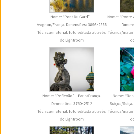
Nome: “Pont Du Gard” –
Nome: “Ponte 
Avignon/França. Dimensões: 3896×2888
Dimens
Técnica/material: foto editada através
Técnica/materi
do Lightroom
d
Nome: “Reflexão” – Paris/França.
Nome: “Ros
Dimensões: 3760×2512
Suíços/Suíça
Técnica/material: foto editada através
Técnica/materi
do Lightroom
d