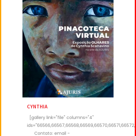
CYNTHIA
[gallery link="file" columns="4"
ids="66566,66567,66568,66569,66570,66571,66572
Contato: email -