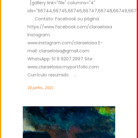
[gallery link="file" columns="4"
ids="66744,66745,66746,66747,66748,66749,6675
Contato: Facebook ou página:
https://www.facebook.com/claraeloisa
Instagram:
www.instagram.com/claraeloisa E-
mail:
claraeloisa@gmail.com
WhatsApp: 51 9 9207.2997 Site:
www.claraeloisa.myportfolio.com
Currículo resumido ...
28 junho, 2021