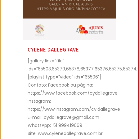
CYLENE DALLEGRAVE
[gallery link="file"
ids="65503,65379,65378,65377,65376,65375,65374,
[playlist type="video" ids="65506"]
Contato: Facebook ou página:
https://www.facebook.com/cydallegrave
Instagram:
https://www.instagram.com/cy.dallegrave
E-mail:
cydallegrave@gmail.com
WhatsApp: 51 999419669
Site: www.cylenedallegrave.com.br