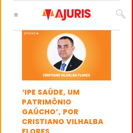
‘IPE SAÚDE, UM
PATRIMÔNIO
GAÚCHO’, POR
CRISTIANO VILHALBA
FLORES