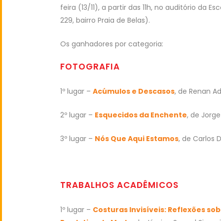
feira (13/11), a partir das 11h, no auditório da
229, bairro Praia de Belas).
Os ganhadores por categoria:
FOTOGRAFIA
1º lugar –
Acúmulos e Descasos
, de Renan A
2º lugar –
Esquecidos da Enchente
, de Jorg
3º lugar –
Nós Que Aqui Estamos
, de Carlos
TRABALHOS ACADÊMICOS
1º lugar –
Costuras Invisíveis: Reflexões s