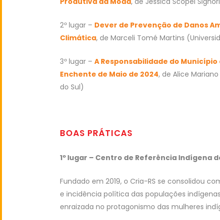
Produtiva da Moda
, de Jéssica Scopel Signor
2º lugar –
Dever de Prevenção de Danos Ambi
Climática
, de Marceli Tomé Martins (Universi
3º lugar –
A Responsabilidade do Município
Enchente de Maio de 2024
, de Alice Mariano
do Sul)
BOAS PRÁTICAS
1º lugar – Centro de Referência Indígena d
Fundado em 2019, o Cria-RS se consolidou co
e incidência política das populações indígen
enraizada no protagonismo das mulheres indí