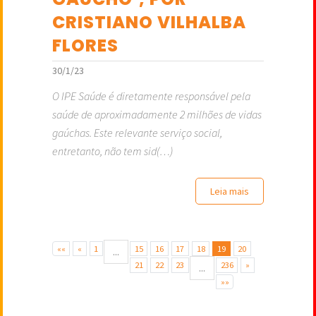
CRISTIANO VILHALBA
FLORES
30/1/23
O IPE Saúde é diretamente responsável pela
saúde de aproximadamente 2 milhões de vidas
gaúchas. Este relevante serviço social,
entretanto, não tem sid(…)
Leia mais
««
«
1
15
16
17
18
19
20
...
21
22
23
236
»
...
»»