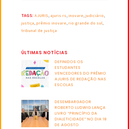
TAGS:
AJURIS
,
ajuris rs
,
inovare
,
judiciário
,
justiça
,
prêmio inovare
,
rio grande do sul
,
tribunal de justiça
ÚLTIMAS NOTÍCIAS
DEFINIDOS OS
ESTUDANTES
VENCEDORES DO PRÊMIO
AJURIS DE REDAÇÃO NAS
ESCOLAS
DESEMBARGADOR
ROBERTO LUDWIG LANÇA
LIVRO “PRINCÍPIO DA
DIALETICIDADE” NO DIA 18
DE AGOSTO