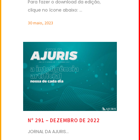
Para fazer o download da edição,
clique no ícone abaixo: ...
30 maio, 2023
Nº 291 – DEZEMBRO DE 2022
JORNAL DA AJURIS...