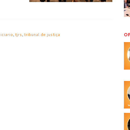
O
iciario
,
tjrs
,
tribunal de justiça