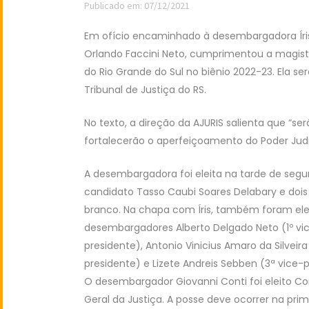
Publicado em: 07/12/2021
Em ofício encaminhado à desembargadora Íris 
Orlando Faccini Neto, cumprimentou a magistr
do Rio Grande do Sul no biênio 2022-23. Ela se
Tribunal de Justiça do RS.
No texto, a direção da AJURIS salienta que “se
fortalecerão o aperfeiçoamento do Poder Judic
A desembargadora foi eleita na tarde de segu
candidato Tasso Caubi Soares Delabary e doi
branco. Na chapa com Íris, também foram ele
desembargadores
Alberto Delgado Neto (1º vi
presidente), Antonio Vinicius Amaro da Silveira
presidente) e Lizete Andreis Sebben (3ª vice-p
O desembargador Giovanni Conti foi eleito C
Geral da Justiça.
A posse deve ocorrer na prim