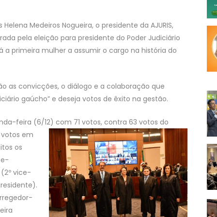
Helena Medeiros Nogueira, o presidente da AJURIS,
ada pela eleição para presidente do Poder Judiciário
rá a primeira mulher a assumir o cargo na história do
rão as convicções, o diálogo e a colaboração que
iário gaúcho” e deseja votos de êxito na gestão.
nda-feira (6/12)
com 71 votos, contra 63 votos do
s votos em
itos os
ce-
 (2º vice-
residente).
orregedor-
eira