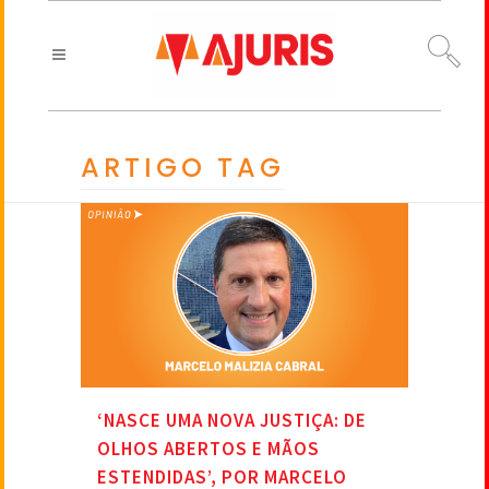
ARTIGO TAG
‘NASCE UMA NOVA JUSTIÇA: DE
OLHOS ABERTOS E MÃOS
ESTENDIDAS’, POR MARCELO