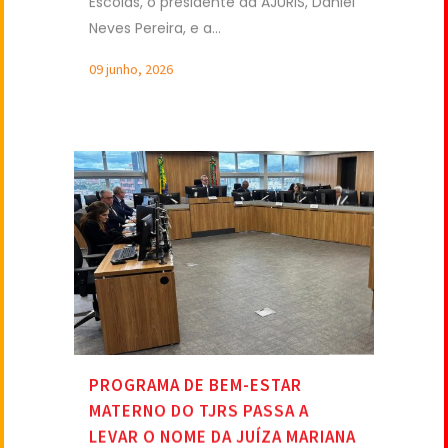
PROGRAMA DE BEM-ESTAR
MATERNO DO TJRS PASSA A
LEVAR O NOME DA JUÍZA MARIANA
FRANCISCO FERREIRA
Em uma decisão marcada pelo
reconhecimento da trajetória de uma
magistrada cuja história comoveu o
Judiciário gaúcho e nacional, o
Conselho da Magistratura (COMAG)