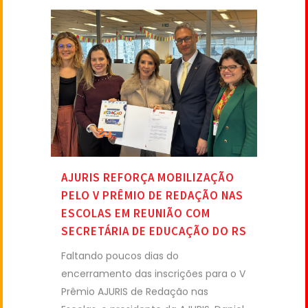
AJURIS REFORÇA MOBILIZAÇÃO
PELO V PRÊMIO DE REDAÇÃO NAS
ESCOLAS EM REUNIÃO COM
SECRETÁRIA DE EDUCAÇÃO DO RS
Faltando poucos dias do
encerramento das inscrições para o V
Prêmio AJURIS de Redação nas
Escolas, o presidente da AJURIS, Daniel
Neves Pereira, e a...
09 junho, 2026