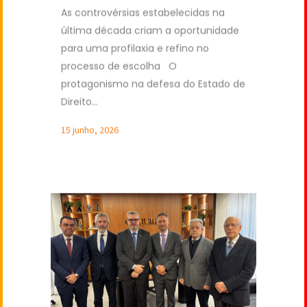
para uma profilaxia e refino no
processo de escolha O
protagonismo na defesa do Estado de
Direito...
15 junho, 2026
AJURIS RECEBE PRESIDENTE DO
TRIBUNAL DE JUSTIÇA PARA
DIÁLOGO COM A MAGISTRATURA