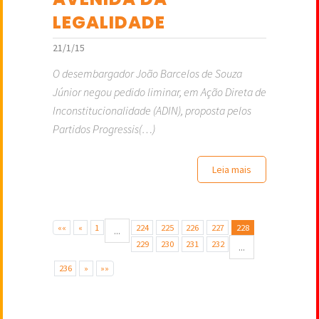
LEGALIDADE
21/1/15
O desembargador João Barcelos de Souza
Júnior negou pedido liminar, em Ação Direta de
Inconstitucionalidade (ADIN), proposta pelos
Partidos Progressis(…)
Leia mais
««
«
1
224
225
226
227
228
...
229
230
231
232
...
236
»
»»